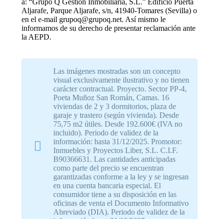
a: “Grupo Q Gestión Inmobiliaria, S.L.” Edificio Puerta
Aljarafe, Parque Aljarafe, s/n, 41940-Tomares (Sevilla) o
en el e-mail grupoq@grupoq.net. Así mismo le
informamos de su derecho de presentar reclamación ante
la AEPD.
Las imágenes mostradas son un concepto
visual exclusivamente ilustrativo y no tienen
carácter contractual. Proyecto. Sector PP-4,
Poeta Muñoz San Román, Camas. 16
viviendas de 2 y 3 dormitorios, plaza de
garaje y trastero (según vivienda). Desde
75,75 m2 útiles. Desde 192.600€ (IVA no
incluido). Periodo de validez de la
información: hasta 31/12/2025. Promotor:
Inmuebles y Proyectos Liber, S.L. C.I.F.
B90366631. Las cantidades anticipadas
como parte del precio se encuentran
garantizadas conforme a la ley y se ingresan
en una cuenta bancaria especial. El
consumidor tiene a su disposición en las
oficinas de venta el Documento Informativo
Abreviado (DIA). Periodo de validez de la