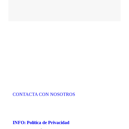
¿Quieres información sobre la
promoción?
Confía en un equipo de profesionales cualificados con
una larga trayectoria en el sector.
CONTACTA CON NOSOTROS
INFO: Política de Privacidad