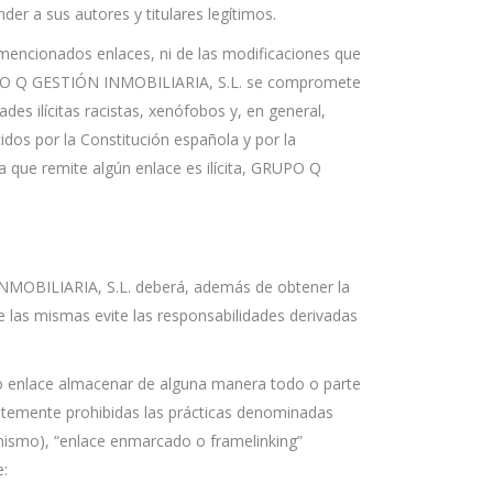
er a sus autores y titulares legítimos.
encionados enlaces, ni de las modificaciones que
 GRUPO Q GESTIÓN INMOBILIARIA, S.L. se compromete
ades ilícitas racistas, xenófobos y, en general,
idos por la Constitución española y por la
 que remite algún enlace es ilícita, GRUPO Q
INMOBILIARIA, S.L. deberá, además de obtener la
e las mismas evite las responsabilidades derivadas
icho enlace almacenar de alguna manera todo o parte
temente prohibidas las prácticas denominadas
l mismo), “enlace enmarcado o framelinking”
e: