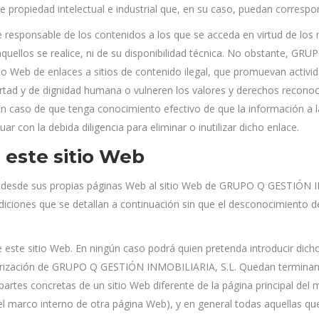
 propiedad intelectual e industrial que, en su caso, puedan correspond
sponsable de los contenidos a los que se acceda en virtud de los m
 aquellos se realice, ni de su disponibilidad técnica. No obstante,
itio Web de enlaces a sitios de contenido ilegal, que promuevan activid
bertad y de dignidad humana o vulneren los valores y derechos reconoc
 caso de que tenga conocimiento efectivo de que la información a la
on la debida diligencia para eliminar o inutilizar dicho enlace.
 este sitio Web
aces desde sus propias páginas Web al sitio Web de GRUPO Q GESTIÓN 
ndiciones que se detallan a continuación sin que el desconocimiento d
 de este sitio Web. En ningún caso podrá quien pretenda introducir d
utorización de GRUPO Q GESTIÓN INMOBILIARIA, S.L. Quedan terminan
 partes concretas de un sitio Web diferente de la página principal de
l marco interno de otra página Web), y en general todas aquellas qu