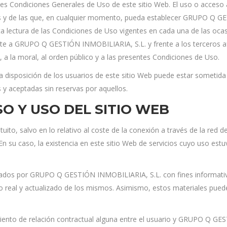
s Condiciones Generales de Uso de este sitio Web. El uso o acceso a 
es y de las que, en cualquier momento, pueda establecer GRUPO Q G
nta lectura de las Condiciones de Uso vigentes en cada una de las oca
ente a GRUPO Q GESTIÓN INMOBILIARIA, S.L. y frente a los terceros
a la moral, al orden público y a las presentes Condiciones de Uso.
 a disposición de los usuarios de este sitio Web puede estar sometida
 y aceptadas sin reservas por aquellos.
O Y USO DEL SITIO WEB
atuito, salvo en lo relativo al coste de la conexión a través de la red
n su caso, la existencia en este sitio Web de servicios cuyo uso estu
arados por GRUPO Q GESTIÓN INMOBILIARIA, S.L. con fines informativo
do real y actualizado de los mismos. Asimismo, estos materiales pued
miento de relación contractual alguna entre el usuario y GRUPO Q G