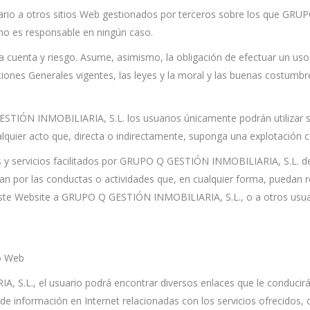
suario a otros sitios Web gestionados por terceros sobre los que G
 no es responsable en ningún caso.
a cuenta y riesgo. Asume, asimismo, la obligación de efectuar un uso
iones Generales vigentes, las leyes y la moral y las buenas costumb
STIÓN INMOBILIARIA, S.L. los usuarios únicamente podrán utilizar su
ualquier acto que, directa o indirectamente, suponga una explotación 
os y servicios facilitados por GRUPO Q GESTIÓN INMOBILIARIA, S.L. de
n por las conductas o actividades que, en cualquier forma, puedan res
e este Website a GRUPO Q GESTIÓN INMOBILIARIA, S.L., o a otros usua
io Web
 S.L., el usuario podrá encontrar diversos enlaces que le conducirá
es de información en Internet relacionadas con los servicios ofrecidos, 