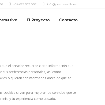
86
+34 679 052 007
info@puertasevilla.net
formativo
El Proyecto
Contacto
que el servidor recuerde cierta información que
ar sus preferencias personales, así como
ookies o quieran ser informados antes de que se
s cookies sirven para mejorar los servicios que te
miento y tu experiencia como usuario.