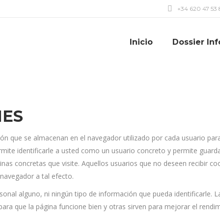
+34 620 47 53 
Inicio
Dossier In
IES
n que se almacenan en el navegador utilizado por cada usuario para 
rmite identificarle a usted como un usuario concreto y permite guard
nas concretas que visite. Aquellos usuarios que no deseen recibir c
navegador a tal efecto.
nal alguno, ni ningún tipo de información que pueda identificarle. La
ra que la página funcione bien y otras sirven para mejorar el rendi